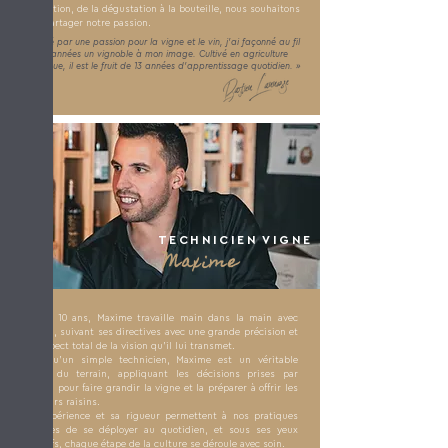
vinification, de la dégustation à la bouteille, nous souhaitons
vous partager notre passion.
« Animé par une passion pour la vigne et le vin, j’ai façonné au fil
des années un vignoble à mon image. Cultivé en agriculture
biologique, il est le fruit de 13 années d’apprentissage quotidien. »
TECHNICIEN VIGNE
Maxime
Depuis 10 ans, Maxime travaille main dans la main avec
Bastien, suivant ses directives avec une grande précision et
un respect total de la vision qu’il lui transmet.
Plus qu’un simple technicien, Maxime est un véritable
acteur du terrain, appliquant les décisions prises par
Bastien pour faire grandir la vigne et la préparer à offrir les
meilleurs raisins.
Son expérience et sa rigueur permettent à nos pratiques
durables de se déployer au quotidien, et sous ses yeux
attentifs, chaque étape de la culture se déroule avec soin.