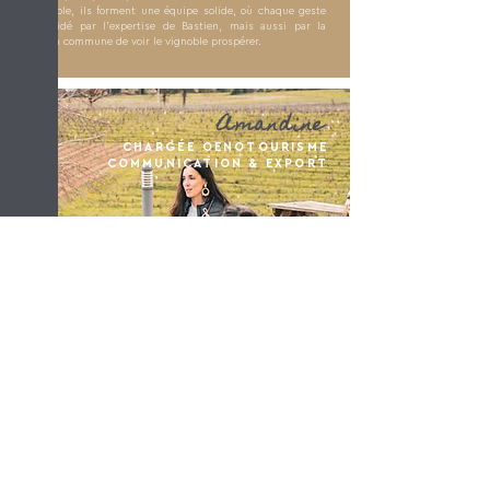
Ensemble, ils forment une équipe solide, où chaque geste
est guidé par l'expertise de Bastien, mais aussi par la
passion commune de voir le vignoble prospérer.
Amandine
CHARGÉE OENOTOURISME
COMMUNICATION & EXPORT
Elle incarne l’accueil et le partage au sein du domaine.
Avec son énergie positive, elle crée des rencontres
inoubliables autour de nos vins.
Que ce soit lors d’une dégustation, d’une visite ou d’un
salon, elle sait transmettre avec enthousiasme notre
passion et notre savoir-faire rendant chaque échange
aussi authentique que chaleureux. Elle aime partager
l’histoire du domaine, de nos cuvées et mettre en
lumière le travail de la vigne.
Son sens de l’accueil et son attention aux détails
rendent chaque échange unique, faisant de chaque