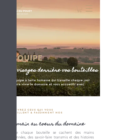
L'ÉQUIPE
Des visages derrière vos bouteilles
Une équipe à taille humaine qui travaille chaque jour
pour faire vivre le domaine et vous accueillir avec
plaisir.
DÉCOUVREZ CEUX QUI VOUS
ACCUEILLENT & FACONNENT NOS
VINS
L'humain au coeur du domaine
Derrière chaque bouteille se cachent des mains
passionnées, des savoir-faire transmis et des histoires