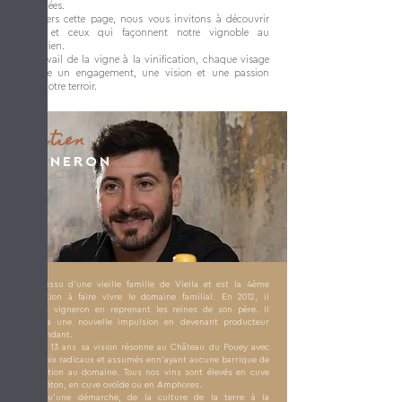
partagées.
À travers cette page, nous vous invitons à découvrir
celles et ceux qui façonnent notre vignoble au
quotidien.
Du travail de la vigne à la vinification, chaque visage
raconte un engagement, une vision et une passion
pour notre terroir.
Bastien
VIGNERON
Il est issu d'une vieille famille de Viella et est la 4ème
génération à faire vivre le domaine familial. En 2012, il
devient vigneron en reprenant les reines de son père. Il
donnera une nouvelle impulsion en devenant producteur
indépendant.
Depuis 13 ans sa vision résonne au Château du Pouey avec
des choix radicaux et assumés enn'ayant aucune barrique de
vinification au domaine. Tous nos vins sont élevés en cuve
inox, béton, en cuve ovoïde ou en Amphores.
Plus qu'une démarche, de la culture de la terre à la