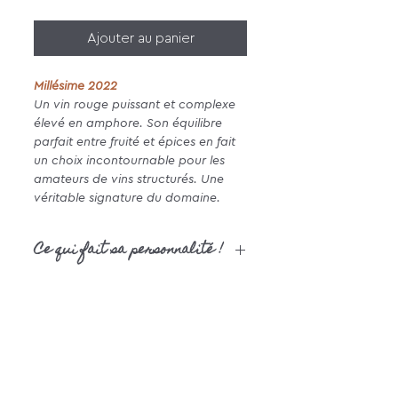
Ajouter au panier
Millésime 2022
Un vin rouge puissant et complexe
élevé en amphore. Son équilibre
parfait entre fruité et épices en fait
un choix incontournable pour les
amateurs de vins structurés. Une
véritable signature du domaine.
Ce qui fait sa personnalité !
La parcelle d’où provient Triangle
est en forme de triangle et sans
vraiment l’avoir cherché, ce symbole
reflète parfaitement l’harmonie que
l’on retrouve dans ce vin.
C’est notre Madiran d'exception et
c'est la première cuvée du domaine