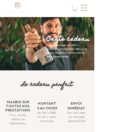
Carte cadeau
Pour un anniversaire, une fête ou
simplement pour faire plaisir, offrez du vin
ou une expérience à vivre au cœur de
notre domaine familial.
Le cadeau parfait
VALABLE SUR
MONTANT
ENVOI
TOUTES NOS
S AU CHOIX
IMMÉDIAT
PRESTATIONS
De 25€ à 200€
Par mail avec
Vins, visites,
Ou plus selon
un message
ateliers et
vos envies
personnalisé
événements.