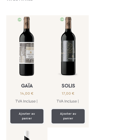
GAÏA
SOLIS
Prix
Prix
14,00 €
17,00 €
TVA Incluse
|
TVA Incluse
|
Ajouter au
Ajouter au
panier
panier