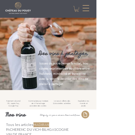
Des vins à partager
Issues de notre terroir familial, nos
cuvées expriment un équilibre entre
fraîcheur, minéralité et buvabilité
avec la volonté de créer des vins de
plaisir à partager.
Paiement sécurisé
Commande par multiple
Livraison offerte dès
Expédition les
CB, Apple Pay,
de 6 Panachage
24 bouteilles achetées
mardis et
Google Pay
possible des cuvées
jeudis
Nos vins
Cliquez ici pour revoir les conditions
Tous les articles
MADIRAN
PACHERENC DU VICH-BILH
GASCOGNE
VIN DE FRANCE