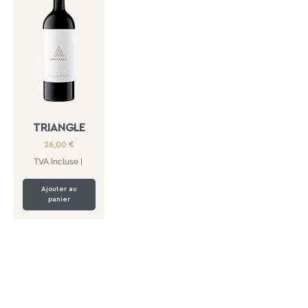
TRIANGLE
Prix
26,00 €
TVA Incluse
|
Ajouter au
panier