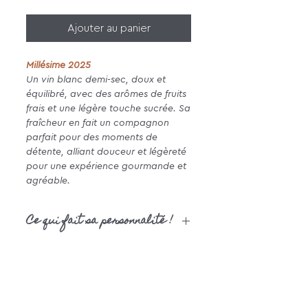
Ajouter au panier
Millésime 2025
Un vin blanc demi-sec, doux et
équilibré, avec des arômes de fruits
frais et une légère touche sucrée. Sa
fraîcheur en fait un compagnon
parfait pour des moments de
détente, alliant douceur et légèreté
pour une expérience gourmande et
agréable.
Ce qui fait sa personnalité !
CÉPAGES
: 100% Gros Manseng
APPELLATION
: Vin de France
TERROIR
: Issu d’un sol argilo-